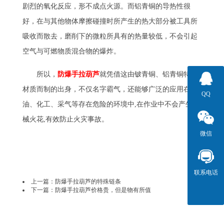
剧烈的氧化反应，形不成点火源。而铝青铜的导热性很
好，在与其他物体摩擦碰撞时所产生的热大部分被工具所
吸收而散去，磨削下的微粒所具有的热量较低，不会引起
空气与可燃物质混合物的爆炸。
所以，
防爆手拉葫芦
就凭借这由铍青铜、铝青铜特殊
材质而制的出身，不仅名字霸气，还能够广泛的应用在石
QQ
油、化工、采气等存在危险的环境中,在作业中不会产生机
械火花,有效防止火灾事故。
微信
联系电话
上一篇：
防爆手拉葫芦的特殊链条
下一篇：
防爆手拉葫芦价格贵，但是物有所值